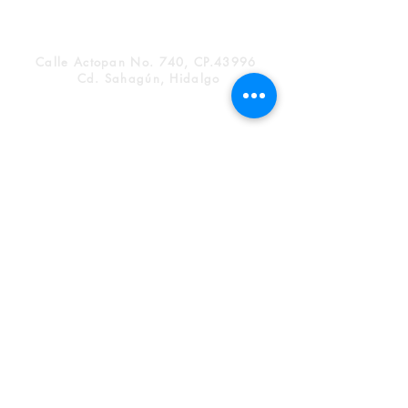
Calle Actopan No. 740, CP.43996
Cd. Sahagún, Hidalgo
(
791) 9160676
atencionalcliente@milkymich.com.mx