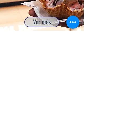
Ver más
Calle Actopan No. 740, CP.43996
Cd. Sahagún, Hidalgo
(
791) 9160676