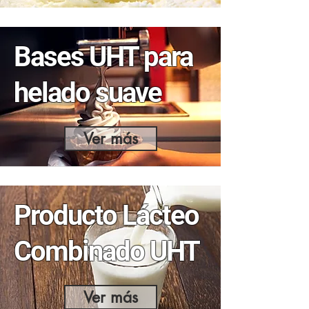
Bases UHT para
helado suave
Ver más
Producto Lácteo
Combinado UHT
Ver más