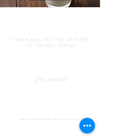
Calle Actopan No. 740, CP.43996
Cd. Sahagún, Hidalgo
(
791) 9160676
atencionalcliente@milkymich.com.mx