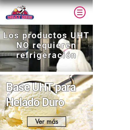
Los productos UHT
NO requieren
refrigeración
Base UHT para
Helado Duro
Ver más